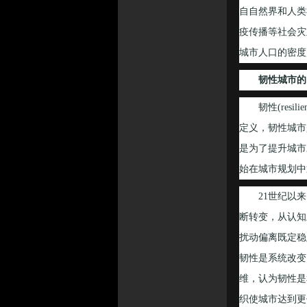
自自然界和人类
疫传播等社会灾
城市人口的密度
韧性城市的
韧性(resil
定义，韧性城市
是为了提升城市
始在城市规划中
21世纪以来
断转变，从认知
扰动偏离既定稳
韧性是系统改变
维，认为韧性是
织使城市达到更