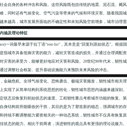
社会自身的各种冲击和风险。这些风险既包括传统的地震、泥石流、飓风
难，同时还有气候变化、空气污染等带来的气候和环境灾害。随着我国城
越来越高，城市发展所面临的不确定性和未知风险空前增多，城市治理需
内涵及理论特征
ience)一词最早来源于拉丁语“resi-lio”，其本意是“回复到原始状态
是指城市具备抵御灾害的能力，减轻灾害造成的损失，并通过合理调配资
对灾害的承受力，能够更好地应对灾害和风险。20世纪90年代末，韧性
通过调整社会框架、提升基础设施能力来预防未来风险的冲击。
，金融危机、全球气候变化、恐怖袭击、极端灾害频发，韧性城市相关理
上实现了从简单结构到系统思想的转化，韧性城市思想内涵越来越深刻。
定状态后恢复到初始状态的速度。工程韧性重点考察城市功能的恢复。第
自身结构前所能吸收的干扰，其目的是为了塑造新的稳态，强调城市的存
和持续不断调整能力紧密相关的一种动态系统，韧性城市不仅具有恢复原
佳状态的能力。相比于前两者，演进韧性的观点具有更强的理论说服力。