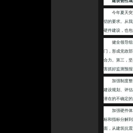
建设韧性城
今年夏天突如
切的要求。从我
硬件建设，也包
健全领导组织
门，形成党政部
合力。第三，坚
害抓好监测预报
加强制度整合
建设规划、评估
潜在的不确定的
加强硬件体系
标和指标分解到
面，从建筑抗震