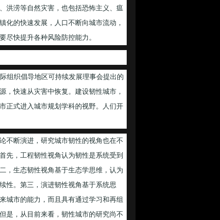
、洪涝等自然灾害，也包括恐怖主义、瘟
镇化的快速发展，人口不断向城市流动，
要尽快提升各种风险防控能力。
”。根据国际组织倡导地区可持续发展理事会提出的
源，快速从灾害中恢复。建设韧性城市，
城市正式进入城市规划学科的视野。人们开
论不断演进，研究城市韧性的视角也在不
首先，工程韧性视角认为韧性是系统受到
二，生态韧性视角基于生态学思维，认为
续性。第三，演进韧性视角基于系统思
来城市的能力，而且具有通过学习和再组
但是，从目前来看，韧性城市的研究尚不