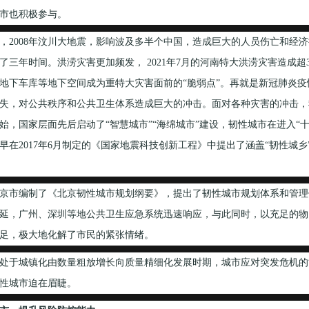
市也积极参与。
008年汶川大地震，影响波及多半个中国，造成巨大的人员伤亡和经济
了三年时间。洪涝灾害更加频发， 2021年7月的河南特大洪涝灾害造成超
地下车库等地下空间成为重特大灾害面前的“脆弱点”。再就是新冠肺炎
失，对公共秩序和公共卫生体系造成巨大的冲击。面对各种灾害的冲击，
年开始，国家层面先后启动了“智慧城市”“海绵城市”建设，韧性城市在进入
早在2017年6月制定的《国家地震科技创新工程》中提出了涵盖“韧性城
京市编制了《北京韧性城市规划纲要》，提出了韧性城市规划体系和管理体
延，广州、深圳等地公共卫生应急系统迅速响应，与此同时，以充足的物
足，极大地化解了市民的紧张情绪。
于城镇化由数量粗放增长向质量精细化发展时期，城市应对突发危机的
性城市迫在眉睫。