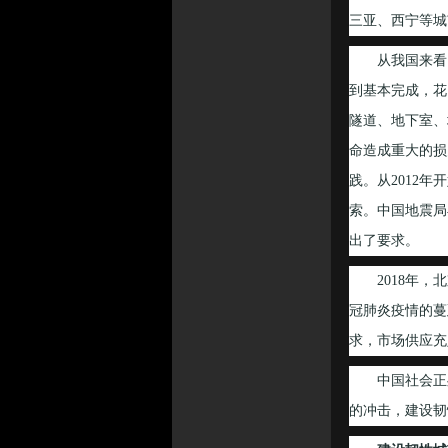
三亚、西宁等城
从我国来看，2
到基本完成，花
隧道、地下室、
命造成重大的损
践。从2012
索。中国地震局
出了要求。
2018年，北
冠肺炎疫情的蔓
求，市场供应充
中国社会正处
的冲击，建设韧